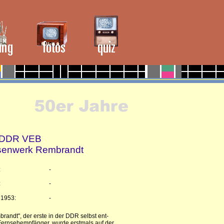
 DDR VEB
senwerk Rembrandt
:
-
:
-
 1953:
-
randt", der erste in der DDR selbst ent-
Fernsehempfänger, wurde erstmals auf der