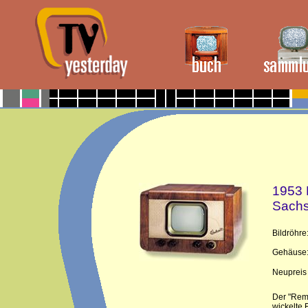
1953
Sach
Bildröhre
Gehäuse
Neupreis
Der "Remb
wickelte 