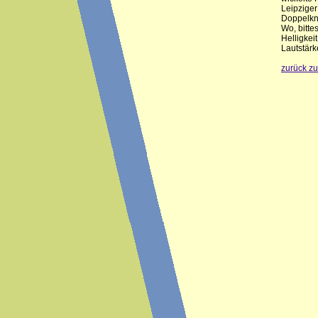
Leipziger
Doppelknö
Wo, bitte
Helligkei
Lautstärk
zurück z