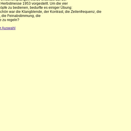
 Herbstmesse 1953 vorgestellt. Um die vier
pfe zu bedienen, bedurfte es einiger Übung:
schön war die Klangblende, der Kontrast, die Zeilenfrequenz, die
t, die Feinabstimmung, die
e zu regeln?
ur Auswahl