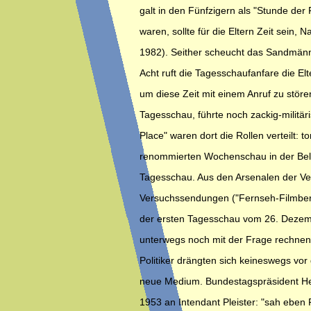
galt in den Fünfzigern als "Stunde der 
waren, sollte für die Eltern Zeit sein, 
1982). Seither scheucht das Sandmänn
Acht ruft die Tagesschaufanfare die El
um diese Zeit mit einem Anruf zu stören
Tagesschau, führte noch zackig-militär
Place" waren dort die Rollen verteilt:
renommierten Wochenschau in der Bele
Tagesschau. Aus den Arsenalen der Ve
Versuchssendungen ("Fernseh-Filmberic
der ersten Tagesschau vom 26. Deze
unterwegs noch mit der Frage rechnen
Politiker drängten sich keineswegs vor
neue Medium. Bundestagspräsident He
1953 an Intendant Pleister: "sah ebe